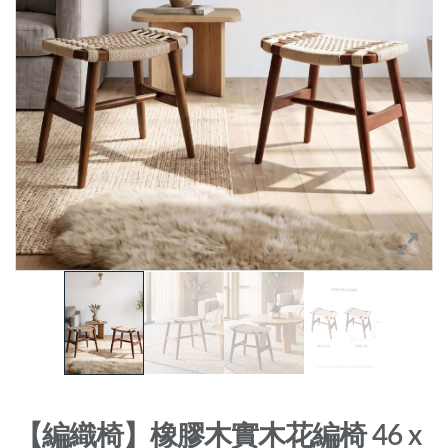
【編織椅】橡膠木實木花編椅 46 x