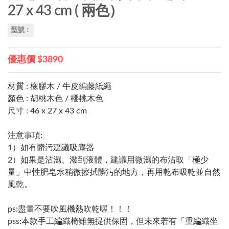
27 x 43 cm ( 兩色）
型號：
優惠價 $3890
材質 : 橡膠木 / 牛皮編藤紙繩
顏色 : 胡桃木色 / 櫻桃木色
尺寸 : 46 x 27 x 43 cm
注意事項:
1）如有髒污建議吸塵器
2）如果是沾濕、潑到液體，建議用微濕的布沾取「極少
量」中性肥皂水稍微擦拭髒污的地方，再用乾布吸乾並自然
風乾。
ps:盡量不要吹風機熱吹乾喔！！！
pss:本款手工編織椅雖無提供保固，但未來若有「重編織坐