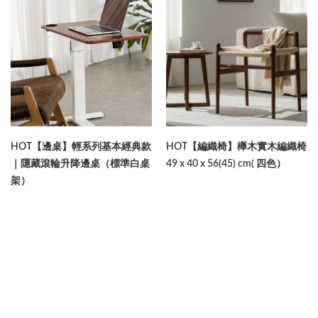
HOT【邊桌】輕系列基本經典款
HOT【編織椅】櫸木實木編織椅
｜隱藏滾輪升降邊桌（標準白桌
49 x 40 x 56(45) cm( 四色）
架）