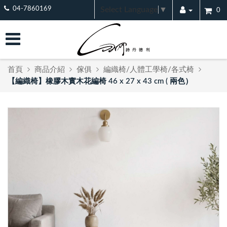
Select Language
▼
04-7860169
0
首頁
商品介紹
傢俱
編織椅/人體工學椅/各式椅
【編織椅】橡膠木實木花編椅 46 x 27 x 43 cm ( 兩色）