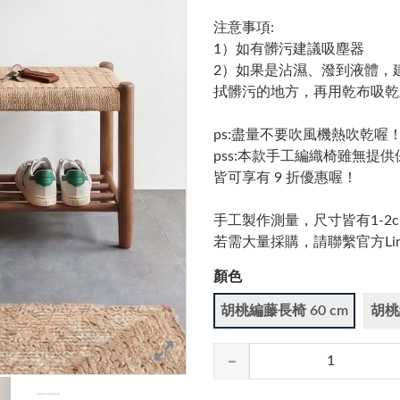
注意事項:
1）如有髒污建議吸塵器
2）如果是沾濕、潑到液體，
拭髒污的地方，再用乾布吸乾
ps:盡量不要吹風機熱吹乾喔
pss:本款手工編織椅雖無
皆可享有 9 折優惠喔！
手工製作測量，尺寸皆有1-2
若需大量採購，請聯繫官方Line I
顏色
胡桃編藤長椅 60 cm
胡桃