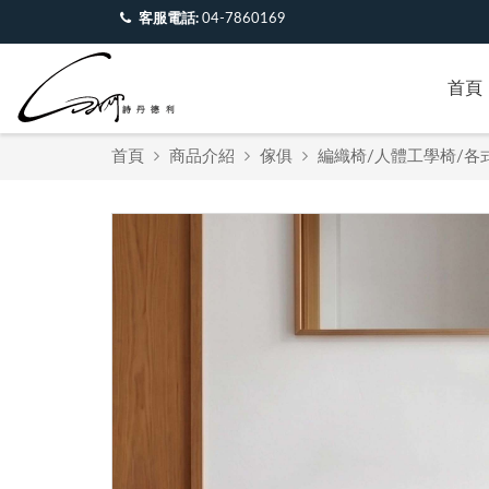
客服電話:
04-7860169
首頁
首頁
商品介紹
傢俱
編織椅/人體工學椅/各