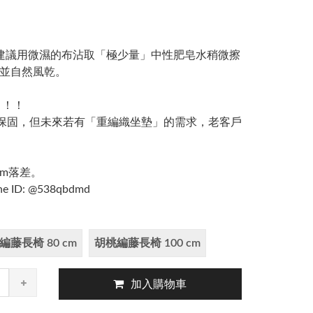
建議用微濕的布沾取「極少量」中性肥皂水稍微擦
並自然風乾。
！！！
提供保固，但未來若有「重編織坐墊」的需求，老客戶
cm落差。
D: @538qbdmd
編藤長椅 80 cm
胡桃編藤長椅 100 cm
加入購物車