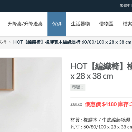
繁體中
升降桌/升降邊桌
傢俱
生活器物
惜物區
檔
式椅
HOT【編織椅】橡膠實木編織長椅 60/80/100 x 28 x 38 cm
HOT【編織椅】橡膠
x 28 x 38 cm
型號：
優惠價 $4180 庫存:
$5980
材質 : 橡膠木 / 牛皮編藤紙繩
尺寸 : 60/80/100 x 28 x 38 c