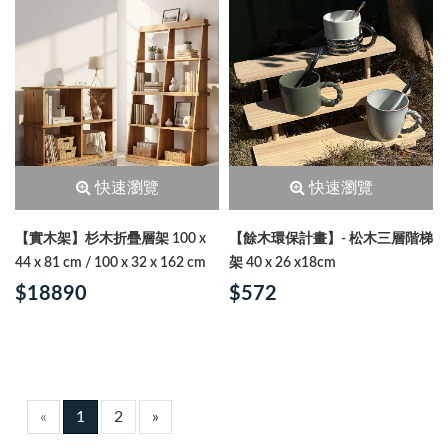
快速瀏覽
快速瀏覽
【實木架】杉木折疊層架 100 x
【餘木環保計畫】- 松木三層階梯
44 x 81 cm / 100 x 32 x 162 cm
架 40 x 26 x18cm
$18890
$572
«
1
2
»