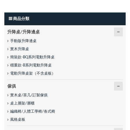
商品分類
升降桌/升降邊桌
手動版升降邊桌
實木升降桌
簡裝款-BQ系列電動升降桌
穩重款-B系列電動升降桌
電動升降桌架（不含桌板）
傢俱
實木桌/茶几/訂製傢俱
桌上層架/層櫃
編織椅/人體工學椅/各式椅
風格桌板