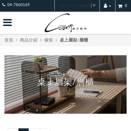
Select Language
▼
04-7860169
0
首頁
商品介紹
傢俱
桌上層架/層櫃
桌上層架/層櫃