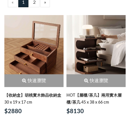
«
1
2
»
快速瀏覽
快速瀏覽
【收納盒】胡桃實木飾品收納盒
HOT【層櫃/茶几】兩用實木層
30 x 19 x 17 cm
櫃/茶几 45 x 38 x 66 cm
$2880
$8130