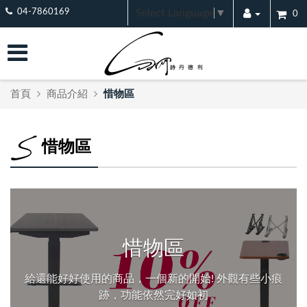
Select Language
▼
04-7860169
0
首頁
商品介紹
惜物區
惜物區
惜物區
給還能好好使用的商品，一個新的開始! 外觀有些小痕
跡，功能依然完好如初