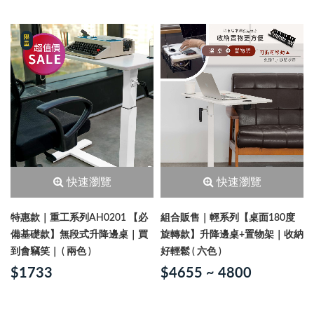
快速瀏覽
快速瀏覽
特惠款｜重工系列AH0201 【必
組合販售｜輕系列【桌面180度
備基礎款】無段式升降邊桌｜買
旋轉款】升降邊桌+置物架｜收納
到會竊笑｜ ( 兩色 )
好輕鬆 ( 六色 )
$1733
$4655 ~ 4800