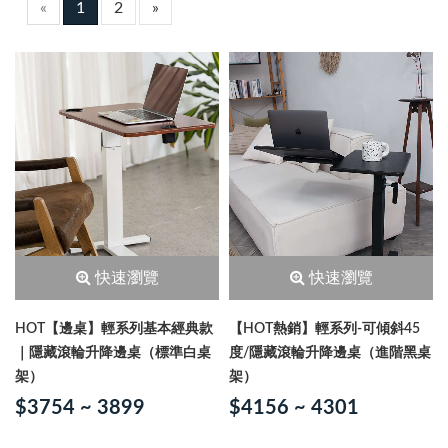
«
1
2
»
快速瀏覽
快速瀏覽
HOT【邊桌】輕系列基本經典款
【HOT熱銷】輕系列-可傾斜45
｜隱藏滾輪升降邊桌（標準白桌
度/隱藏滾輪升降邊桌（進階黑桌
架）
架）
$3754 ~ 3899
$4156 ~ 4301