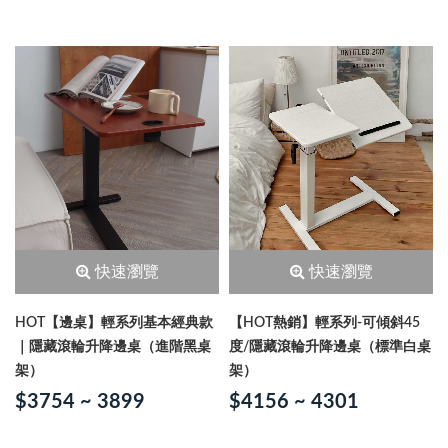
快速瀏覽
快速瀏覽
HOT【邊桌】輕系列基本經典款
【HOT熱銷】輕系列-可傾斜45
｜隱藏滾輪升降邊桌（進階黑桌
度/隱藏滾輪升降邊桌（標準白桌
架）
架）
$3754 ~ 3899
$4156 ~ 4301