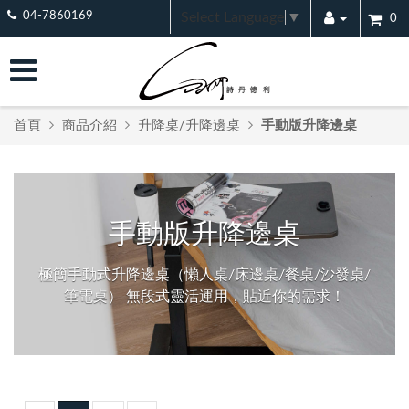
Select Language
▼
04-7860169
0
首頁
商品介紹
升降桌/升降邊桌
手動版升降邊桌
手動版升降邊桌
極簡手動式升降邊桌（懶人桌/床邊桌/餐桌/沙發桌/
筆電桌） 無段式靈活運用，貼近你的需求！