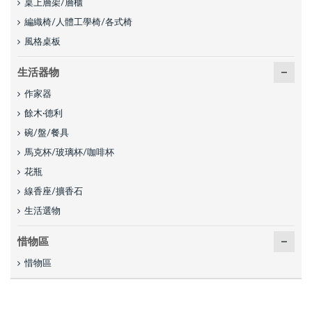
桌上層架/層櫃
編織椅/人體工學椅/各式椅
風格桌板
生活器物
作家器
餘木·德利
碗/盤/餐具
馬克杯/玻璃杯/咖啡杯
花瓶
線香座/擴香石
生活選物
惜物區
惜物區