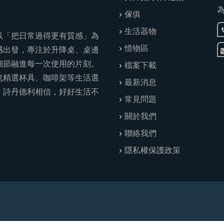
傢俱
生活器物
以「把日常過得更有質感」為
惜物區
感出發，專注於升降桌、桌邊
細節融進每一次使用的片刻。
檔案下載
也精選杯具、咖啡架等生活選
最新消息
。詩丹德利相信，好好生活不
常見問題
。
關於我們
聯絡我們
隱私權保護政策