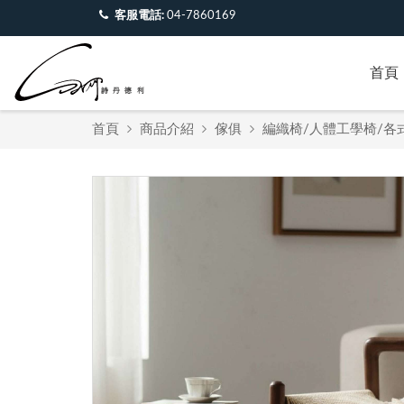
客服電話:
04-7860169
首頁
首頁
商品介紹
傢俱
編織椅/人體工學椅/各