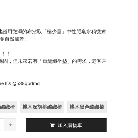
建議用微濕的布沾取「極少量」中性肥皂水稍微擦
並自然風乾。
！！！
提供保固，但未來若有「重編織坐墊」的需求，老客戶
D: @538qbdmd
編織椅
櫸木深胡桃編織椅
櫸木黑色編織椅
加入購物車