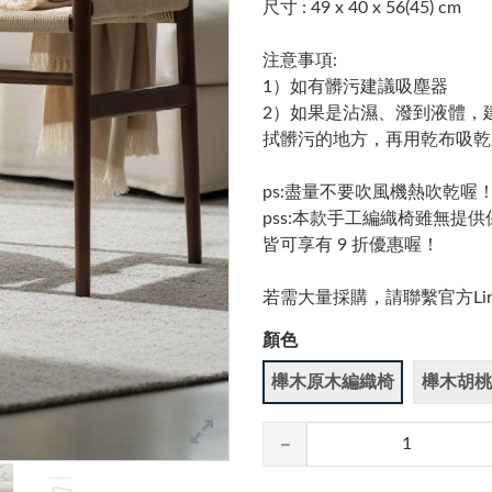
尺寸 : 49 x 40 x 56(45) cm
注意事項:
1）如有髒污建議吸塵器
2）如果是沾濕、潑到液體，
拭髒污的地方，再用乾布吸乾
ps:盡量不要吹風機熱吹乾喔
pss:本款手工編織椅雖無
皆可享有 9 折優惠喔！
若需大量採購，請聯繫官方Line I
顏色
櫸木原木編織椅
櫸木胡桃