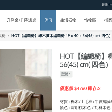
繁體中
升降桌/升降邊桌
傢俱
生活器物
惜物區
檔
式椅
HOT【編織椅】櫸木實木編織椅 49 x 40 x 56(45) cm( 四色
HOT【編織椅】櫸木
56(45) cm( 四色）
型號：
優惠價 $4760 庫存:2
材質 : 櫸木/山毛櫸+牛皮編
顏色 : 深胡桃木色 / 胡桃木色 