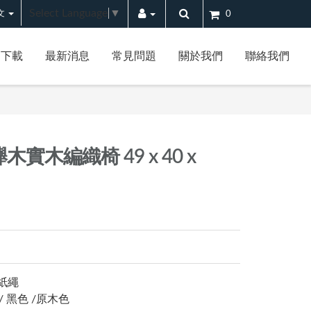
Select Language
▼
文
0
案下載
最新消息
常見問題
關於我們
聯絡我們
）
實木編織椅 49 x 40 x
藤紙繩
/ 黑色 /原木色