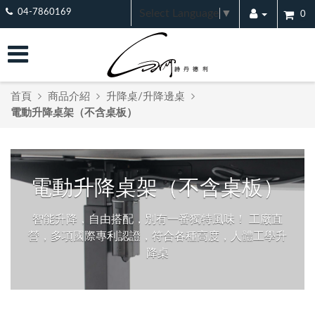
Select Language
▼
04-7860169
0
首頁
商品介紹
升降桌/升降邊桌
電動升降桌架（不含桌板）
電動升降桌架（不含桌板）
智能升降，自由搭配，別有一番獨特風味！ 工廠直
營，多項國際專利認證，符合各種高度，人體工學升
降桌