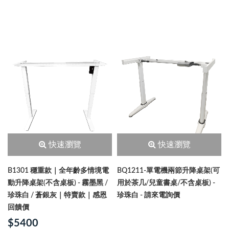
快速瀏覽
快速瀏覽
B1301 穩重款｜全年齡多情境電
BQ1211-單電機兩節升降桌架(可
動升降桌架(不含桌板) - 霧墨黑 /
用於茶几/兒童書桌/不含桌板) -
珍珠白 / 蒼銀灰｜特賣款｜感恩
珍珠白 - 請來電詢價
回饋價
$5400