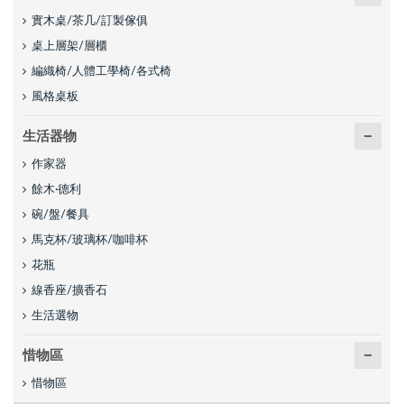
實木桌/茶几/訂製傢俱
桌上層架/層櫃
編織椅/人體工學椅/各式椅
風格桌板
生活器物
作家器
餘木·德利
碗/盤/餐具
馬克杯/玻璃杯/咖啡杯
花瓶
線香座/擴香石
生活選物
惜物區
惜物區