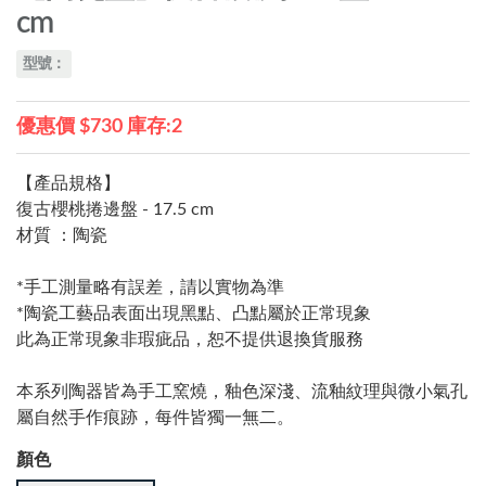
cm
型號：
優惠價 $730 庫存:2
【產品規格】
復古櫻桃捲邊盤 - 17.5 cm
材質 ：陶瓷
*手工測量略有誤差，請以實物為準
*陶瓷工藝品表面出現黑點、凸點屬於正常現象
此為正常現象非瑕疵品，恕不提供退換貨服務
本系列陶器皆為手工窯燒，釉色深淺、流釉紋理與微小氣孔
屬自然手作痕跡，每件皆獨一無二。
顏色