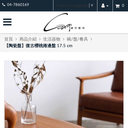
Select Language
▼
04-7860169
0
首頁
商品介紹
生活器物
碗/盤/餐具
【陶瓷盤】復古櫻桃捲邊盤 17.5 cm