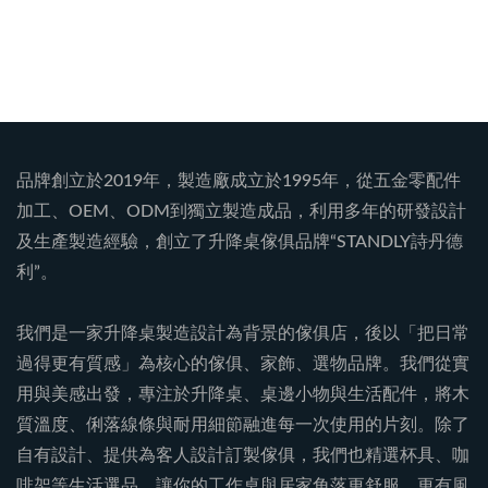
品牌創立於2019年，製造廠成立於1995年，從五金零配件
加工、OEM、ODM到獨立製造成品，利用多年的研發設計
及生產製造經驗，創立了升降桌傢俱品牌“STANDLY詩丹德
利”。
我們是一家升降桌製造設計為背景的傢俱店，後以「把日常
過得更有質感」為核心的傢俱、家飾、選物品牌。我們從實
用與美感出發，專注於升降桌、桌邊小物與生活配件，將木
質溫度、俐落線條與耐用細節融進每一次使用的片刻。除了
自有設計、提供為客人設計訂製傢俱，我們也精選杯具、咖
啡架等生活選品，讓你的工作桌與居家角落更舒服、更有風