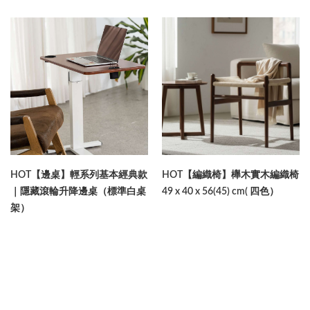
HOT【邊桌】輕系列基本經典款
HOT【編織椅】櫸木實木編織椅
｜隱藏滾輪升降邊桌（標準白桌
49 x 40 x 56(45) cm( 四色）
架）